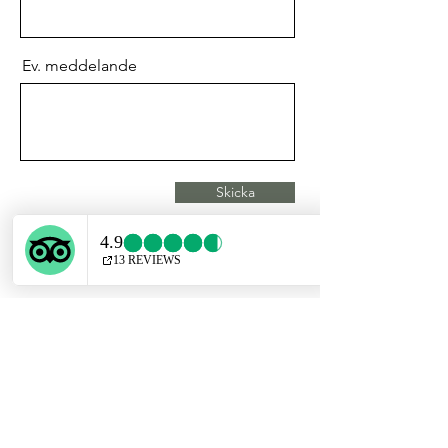
Ev. meddelande
Skicka
Nyhetsbrev
Håll koll på events, spelningar,
nyheter, nya produkter och