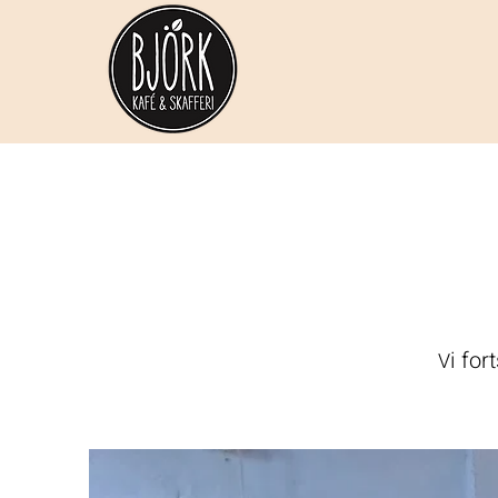
i for
V