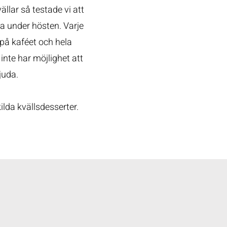
llar så testade vi att
a under hösten. Varje
 på kaféet och hela
inte har möjlighet att
juda.
lda kvällsdesserter.