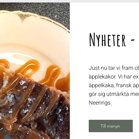
Nyheter -
Just nu tar vi fram 
äpplekakor. Vi har ex
äppelkaka, fransk äp
gör sig utmärkta med
Neerings.
Till menyn