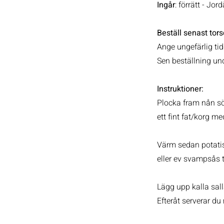
Ingår
: förrätt - Jo
Beställ senast to
Ange ungefärlig tid
Sen beställning und
Instruktioner:
Plocka fram nån söt
ett fint fat/korg med
Värm sedan potatise
eller ev svampsås ti
Lägg upp kalla sall
Efteråt serverar d