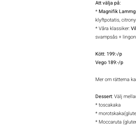
Att välja på:
*
Magnifik Lammg
klyftpotatis, citron
* Våra klassiker:
Vi
svampsås + lingons
Kött: 199:-/p
Vego 189:-/p
Mer om rätterna k
Dessert
: Välj mella
* toscakaka
* morotskaka(glute
* Moccaruta (gluten