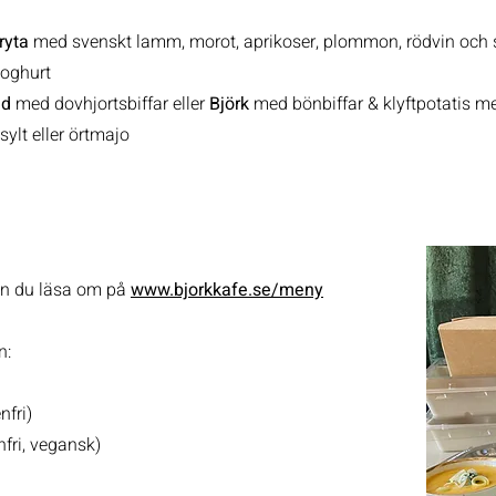
ryta
med svenskt lamm, morot, aprikoser, plommon, rödvin och s
yoghurt
ld
med dovhjortsbiffar eller
Björk
med bönbiffar & klyftpotatis m
ylt eller örtmajo
an du läsa om på
www.bjorkkafe.se/meny
n:
nfri)
fri, vegansk)