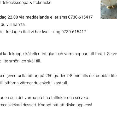
rdärtskockssoppa & fröknäcke
rsdag 22.00 via meddelande eller sms 0730-615417
 du vill hämta.
er fredagen ifall vi har kvar - ring 0730-615417
 kaffekopp, skål eller fint glas och värm soppan till förätt. Serv
 lite smör i en skål till.
n (eventuella biffar) på 250 grader 7-8 min tills det bubblar lite 
ll biffarna värmer du enkelt i kastrull.
aden och det varma på fina talllrikar och servera.
u medskickad dessert. Knappt nåt att diska upp ens!