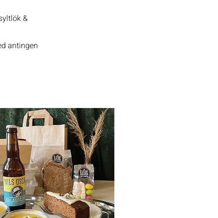
yltlök &
ed antingen