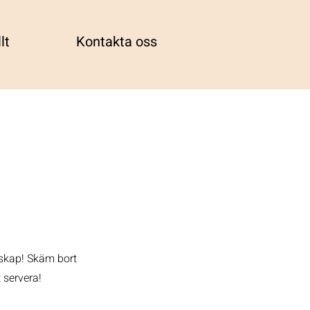
lt
Kontakta oss
llskap! Skäm bort
 servera!